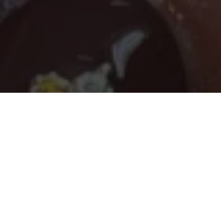
Réserver
Nos prestations
AU PLAISIR DE VOUS RECEVOIR
La beautée des ongles, Cassandra
Info Studio Elemiah - Extension de cils 🪽Dorothée